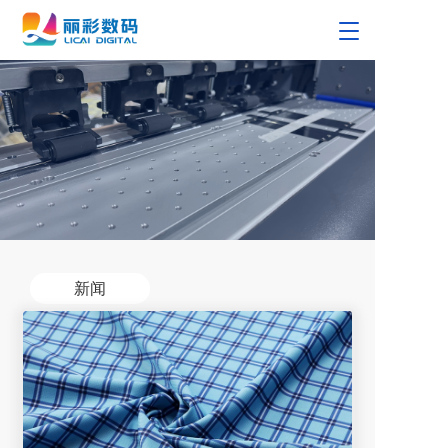
T
o
g
g
l
e
n
a
v
i
g
a
t
新闻
i
o
n