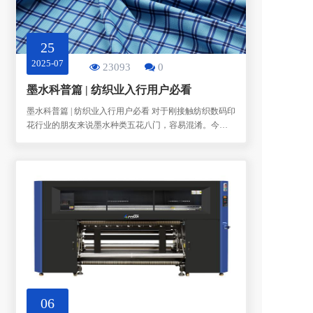
25
2025-07
23093
0
墨水科普篇 | 纺织业入行用户必看
墨水科普篇 | 纺织业入行用户必看 对于刚接触纺织数码印
花行业的朋友来说墨水种类五花八门，容易混淆。今天
这篇文章我们就来用通俗一点的语言，帮你梳理一下目
前市面上常见的几种数码印花墨水的特点用途以及选择
时的注意事项。
06