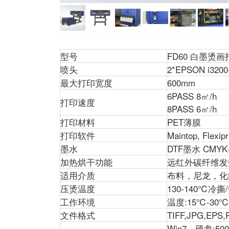
型号
FD60 白墨烫
喷头
2*EPSON i320
最大打印宽度
600mm
6PASS 8㎡/h
打印速度
8PASS 6㎡/h
打印材料
PET薄膜
打印软件
Maintop, Flexipr
墨水
DTF墨水 CMYK
加热烘干功能
远红外碳纤维发
适用介质
布料，尼龙，化
压烫温度
130-140℃冷撕
工作环境
温度:15℃-30℃
文件格式
TIFF,JPG,EPS
Win7，硬盘:50