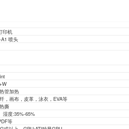
画打印机
0-A1 喷头
int
+W
热管加热
纤，画布，皮革，泳衣，EVA等
/热撕
 湿度:35%-65%
,PDF等
0G或以上，GPU:ATI独显GPU