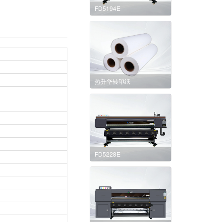
FD5194E
热升华转印纸
FD5228E