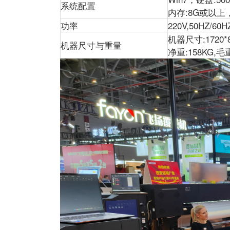
系统配置
内存:8G或以上
功率
220V,50HZ/60H
机器尺寸:1720*8
机器尺寸与重量
净重:158KG,毛重